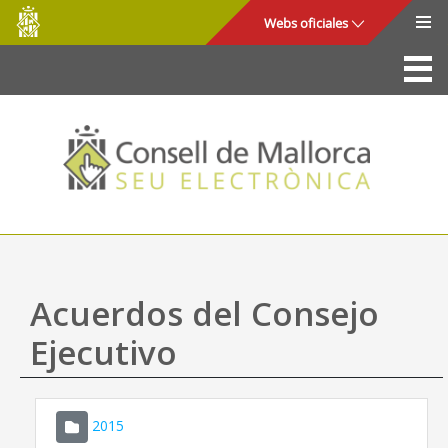
Consell
Saltar al contenido principal
Webs oficiales
de
Mallorca
La Sede
Consejo de Mallorca
Acceso y seguridad
Utilidades
Trámites y servicios
Acuerdos del Consejo
Mapa web
Ejecutivo
Ayuda
2015