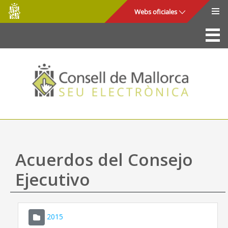
Consell
Saltar al contenido principal
Webs oficiales
de
Mallorca
La Sede
Consejo de Mallorca
Acceso y seguridad
Utilidades
Trámites y servicios
Acuerdos del Consejo
Mapa web
Ejecutivo
Ayuda
2015