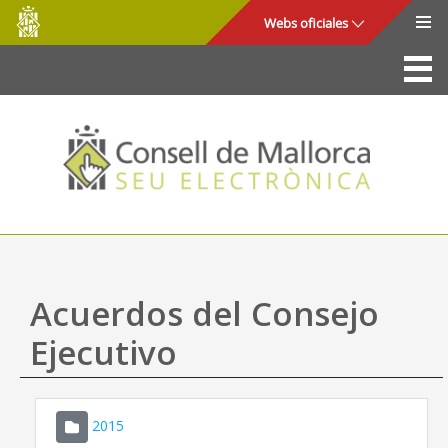
Consell
Saltar al contenido principal
Webs oficiales
de
Mallorca
La Sede
Consejo de Mallorca
Acceso y seguridad
Utilidades
Trámites y servicios
Acuerdos del Consejo
Mapa web
Ejecutivo
Ayuda
2015