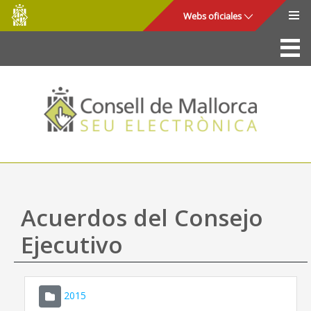
Consell
Saltar al contenido principal
Webs oficiales
de
Mallorca
La Sede
Consejo de Mallorca
Acceso y seguridad
Utilidades
Trámites y servicios
Acuerdos del Consejo
Mapa web
Ejecutivo
Ayuda
2015