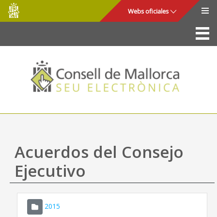
Consell
Saltar al contenido principal
Webs oficiales
de
Mallorca
La Sede
Consejo de Mallorca
Acceso y seguridad
Utilidades
Trámites y servicios
Acuerdos del Consejo
Mapa web
Ejecutivo
Ayuda
2015