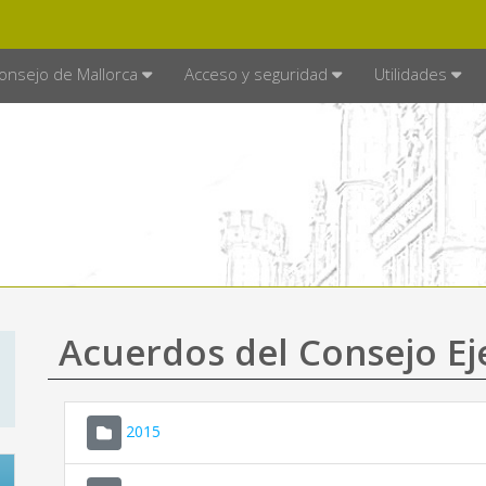
E MALLORCA
MALLORCA.ES
TRA
SEDE ELECTRÓNICA
onsejo de Mallorca
Acceso y seguridad
Utilidades
Acuerdos del Consejo Ej
2015