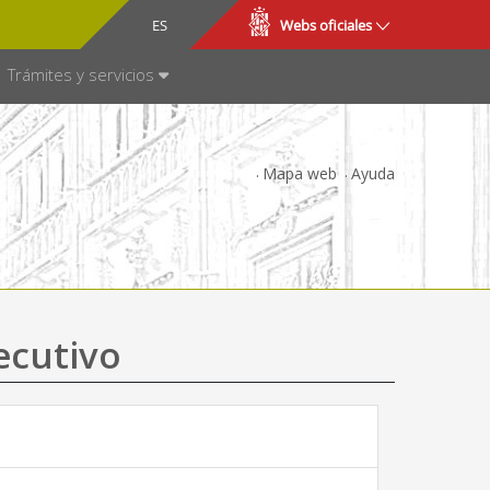
CA
ES
Webs oficiales
NSPARENCIA
Trámites y servicios
Mapa web
Ayuda
ecutivo