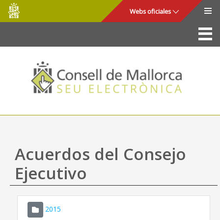
Consell
Saltar al contenido principal
Webs oficiales
de
Mallorca
La Sede
Consejo de Mallorca
Acceso y seguridad
Utilidades
Trámites y servicios
Acuerdos del Consejo
Mapa web
Ejecutivo
Ayuda
2015