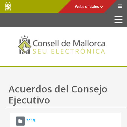
Consell
Saltar al contenido principal
Webs oficiales
de
Mallorca
La Sede
Consejo de Mallorca
Acceso y seguridad
Utilidades
Trámites y servicios
Acuerdos del Consejo
Mapa web
Ejecutivo
Ayuda
2015