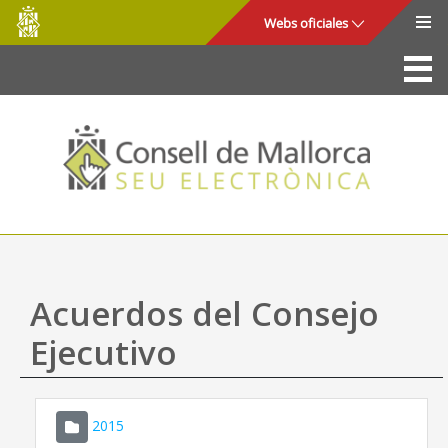
Consell
Saltar al contenido principal
Webs oficiales
de
Mallorca
La Sede
Consejo de Mallorca
Acceso y seguridad
Utilidades
Trámites y servicios
Acuerdos del Consejo
Mapa web
Ejecutivo
Ayuda
2015