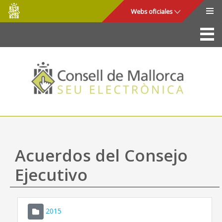
Consell
Saltar al contenido principal
Webs oficiales
de
Mallorca
La Sede
Consejo de Mallorca
Acceso y seguridad
Utilidades
Trámites y servicios
Acuerdos del Consejo
Mapa web
Ejecutivo
Ayuda
2015