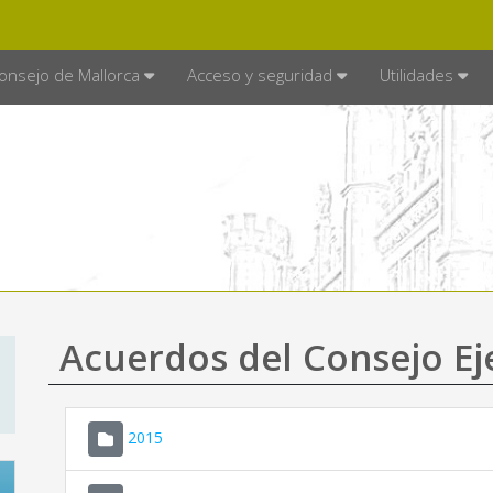
E MALLORCA
MALLORCA.ES
TRA
SEDE ELECTRÓNICA
onsejo de Mallorca
Acceso y seguridad
Utilidades
Acuerdos del Consejo Ej
2015