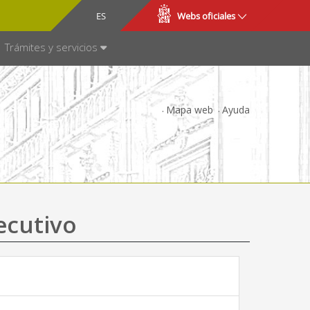
CA
ES
Webs oficiales
NSPARENCIA
Trámites y servicios
Mapa web
Ayuda
ecutivo