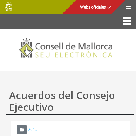
Consell
Saltar al contenido principal
Webs oficiales
de
Mallorca
La Sede
Consejo de Mallorca
Acceso y seguridad
Utilidades
Trámites y servicios
Acuerdos del Consejo
Mapa web
Ejecutivo
Ayuda
2015