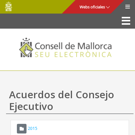
Consell
Saltar al contenido principal
Webs oficiales
de
Mallorca
La Sede
Consejo de Mallorca
Acceso y seguridad
Utilidades
Trámites y servicios
Acuerdos del Consejo
Mapa web
Ejecutivo
Ayuda
2015