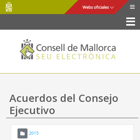
Consell
Saltar al contenido principal
Webs oficiales
de
Mallorca
La Sede
Consejo de Mallorca
Acceso y seguridad
Utilidades
Trámites y servicios
Acuerdos del Consejo
Mapa web
Ejecutivo
Ayuda
2015