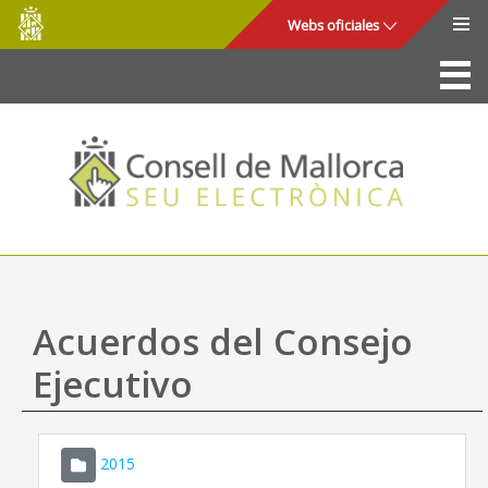
Consell
Saltar al contenido principal
Webs oficiales
de
Mallorca
La Sede
Consejo de Mallorca
Acceso y seguridad
Utilidades
Trámites y servicios
Acuerdos del Consejo
Mapa web
Ejecutivo
Ayuda
2015