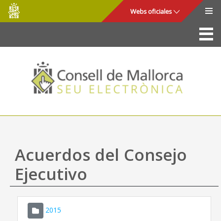
Consell
Saltar al contenido principal
Webs oficiales
de
Mallorca
La Sede
Consejo de Mallorca
Acceso y seguridad
Utilidades
Trámites y servicios
Acuerdos del Consejo
Mapa web
Ejecutivo
Ayuda
2015