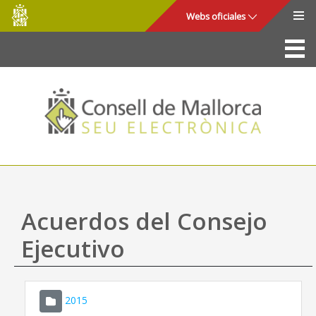
Consell
Saltar al contenido principal
Webs oficiales
de
Mallorca
La Sede
Consejo de Mallorca
Acceso y seguridad
Utilidades
Trámites y servicios
Acuerdos del Consejo
Mapa web
Ejecutivo
Ayuda
2015