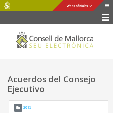
Consell
Saltar al contenido principal
Webs oficiales
de
Mallorca
La Sede
Consejo de Mallorca
Acceso y seguridad
Utilidades
Trámites y servicios
Acuerdos del Consejo
Mapa web
Ejecutivo
Ayuda
2015