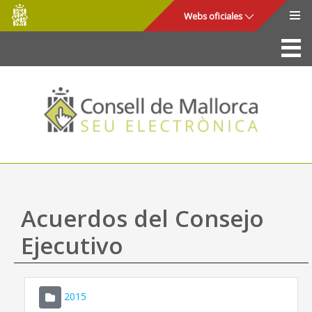
Consell
Saltar al contenido principal
Webs oficiales
de
Mallorca
La Sede
Consejo de Mallorca
Acceso y seguridad
Utilidades
Trámites y servicios
Acuerdos del Consejo
Mapa web
Ejecutivo
Ayuda
2015