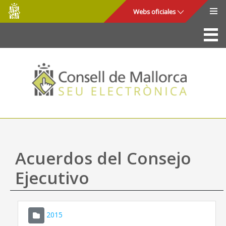
Consell
Saltar al contenido principal
Webs oficiales
de
Mallorca
La Sede
Consejo de Mallorca
Acceso y seguridad
Utilidades
Trámites y servicios
Acuerdos del Consejo
Mapa web
Ejecutivo
Ayuda
2015