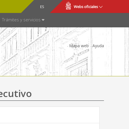
CA
ES
Webs oficiales
NSPARENCIA
Trámites y servicios
Mapa web
Ayuda
ecutivo