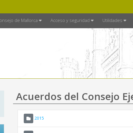
E MALLORCA
MALLORCA.ES
TRA
SEDE ELECTRÓNICA
onsejo de Mallorca
Acceso y seguridad
Utilidades
Acuerdos del Consejo Ej
2015