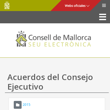
Consell
Saltar al contenido principal
Webs oficiales
de
Mallorca
La Sede
Consejo de Mallorca
Acceso y seguridad
Utilidades
Trámites y servicios
Acuerdos del Consejo
Mapa web
Ejecutivo
Ayuda
2015