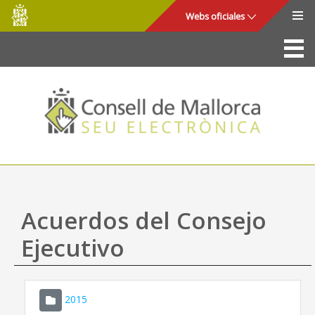
Consell
Saltar al contenido principal
Webs oficiales
de
Mallorca
La Sede
Consejo de Mallorca
Acceso y seguridad
Utilidades
Trámites y servicios
Acuerdos del Consejo
Mapa web
Ejecutivo
Ayuda
2015