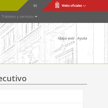
CA
ES
Webs oficiales
NSPARENCIA
Trámites y servicios
Mapa web
Ayuda
ecutivo