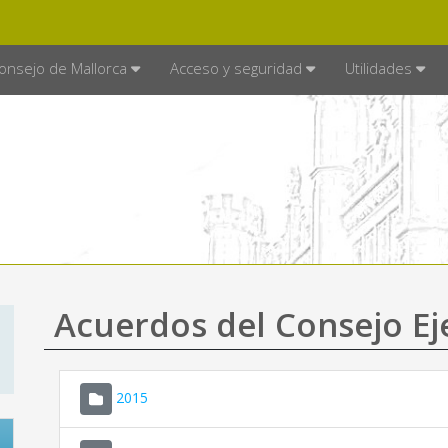
E MALLORCA
MALLORCA.ES
TRA
SEDE ELECTRÓNICA
onsejo de Mallorca
Acceso y seguridad
Utilidades
Acuerdos del Consejo Ej
2015