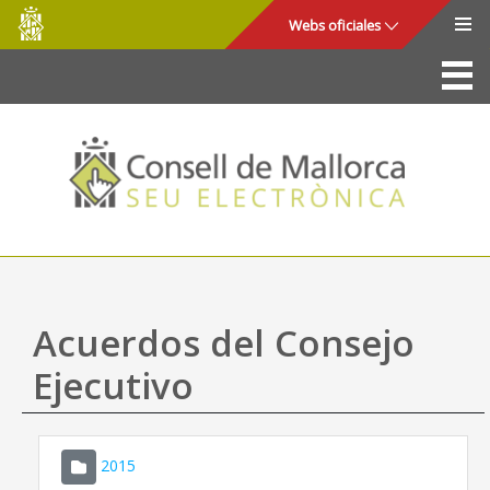
Consell
Saltar al contenido principal
Webs oficiales
de
Mallorca
La Sede
Consejo de Mallorca
Acceso y seguridad
Utilidades
Trámites y servicios
Acuerdos del Consejo
Mapa web
Ejecutivo
Ayuda
2015