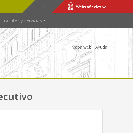
CA
ES
Webs oficiales
NSPARENCIA
Trámites y servicios
Mapa web
Ayuda
ecutivo