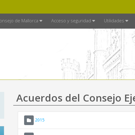
E MALLORCA
MALLORCA.ES
TRA
SEDE ELECTRÓNICA
onsejo de Mallorca
Acceso y seguridad
Utilidades
Acuerdos del Consejo Ej
2015