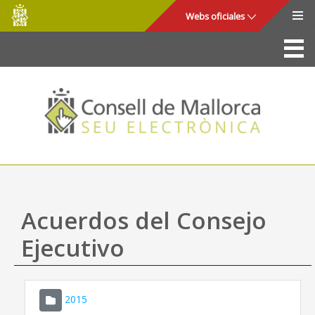
Consell
Saltar al contenido principal
Webs oficiales
de
Mallorca
La Sede
Consejo de Mallorca
Acceso y seguridad
Utilidades
Trámites y servicios
Acuerdos del Consejo
Mapa web
Ejecutivo
Ayuda
2015