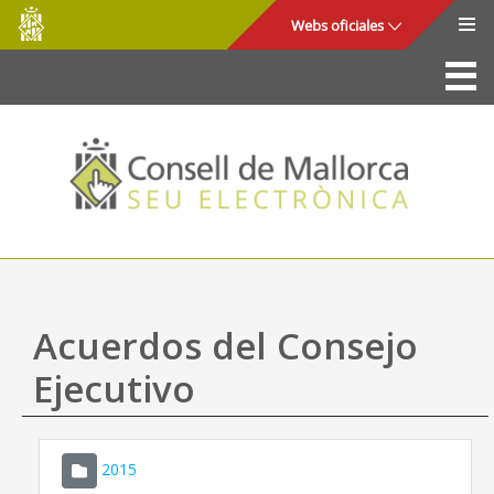
Consell
Saltar al contenido principal
Webs oficiales
de
Mallorca
La Sede
Consejo de Mallorca
Acceso y seguridad
Utilidades
Trámites y servicios
Acuerdos del Consejo
Mapa web
Ejecutivo
Ayuda
2015