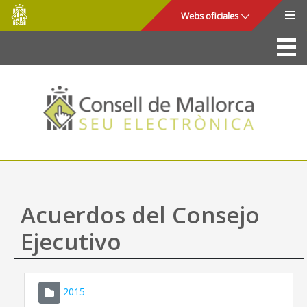
Consell
Saltar al contenido principal
Webs oficiales
de
Mallorca
La Sede
Consejo de Mallorca
Acceso y seguridad
Utilidades
Trámites y servicios
Acuerdos del Consejo
Mapa web
Ejecutivo
Ayuda
2015