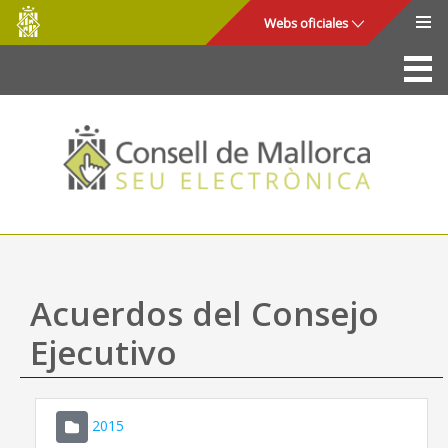
Consell
Saltar al contenido principal
Webs oficiales
de
Mallorca
La Sede
Consejo de Mallorca
Acceso y seguridad
Utilidades
Trámites y servicios
Acuerdos del Consejo
Mapa web
Ejecutivo
Ayuda
2015