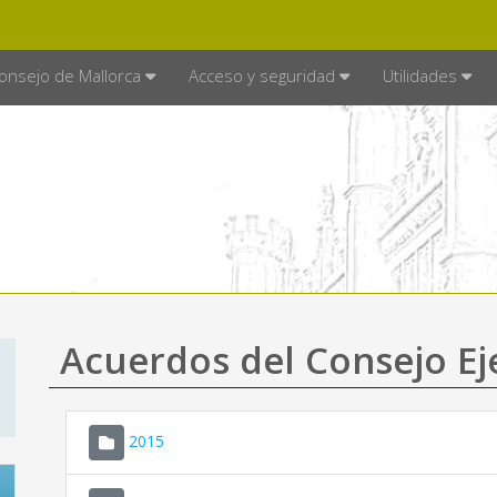
E MALLORCA
MALLORCA.ES
TRA
SEDE ELECTRÓNICA
onsejo de Mallorca
Acceso y seguridad
Utilidades
Acuerdos del Consejo Ej
2015