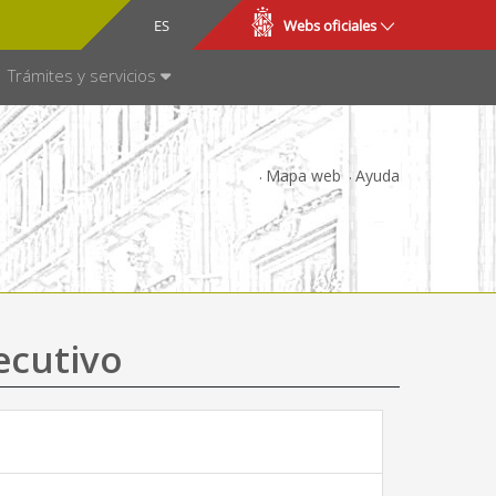
CA
ES
Webs oficiales
NSPARENCIA
Trámites y servicios
Mapa web
Ayuda
ecutivo