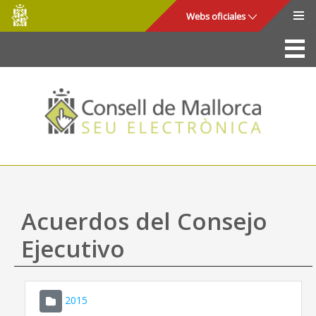
Consell
Saltar al contenido principal
Webs oficiales
de
Mallorca
La Sede
Consejo de Mallorca
Acceso y seguridad
Utilidades
Trámites y servicios
Acuerdos del Consejo
Mapa web
Ejecutivo
Ayuda
2015