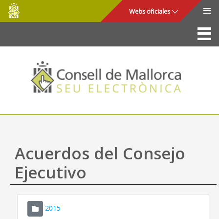
Consell
Saltar al contenido principal
Webs oficiales
de
Mallorca
La Sede
Consejo de Mallorca
Acceso y seguridad
Utilidades
Trámites y servicios
Acuerdos del Consejo
Mapa web
Ejecutivo
Ayuda
2015