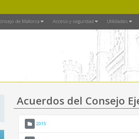
E MALLORCA
MALLORCA.ES
TRA
SEDE ELECTRÓNICA
onsejo de Mallorca
Acceso y seguridad
Utilidades
Acuerdos del Consejo Ej
2015