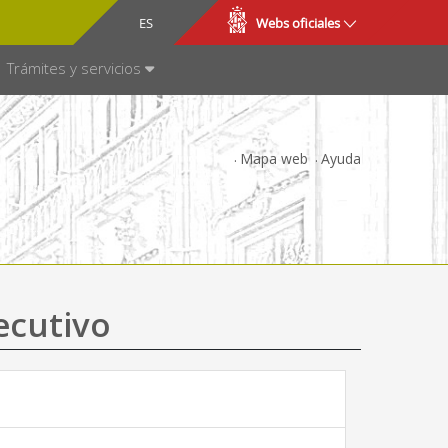
CA
ES
Webs oficiales
NSPARENCIA
Trámites y servicios
Mapa web
Ayuda
ecutivo