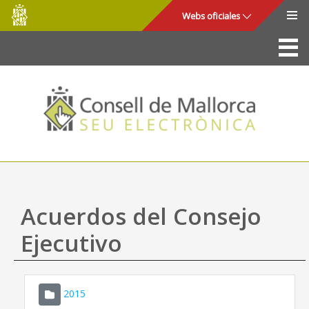
Consell
Saltar al contenido principal
Webs oficiales
de
Mallorca
La Sede
Consejo de Mallorca
Acceso y seguridad
Utilidades
Trámites y servicios
Acuerdos del Consejo
Mapa web
Ejecutivo
Ayuda
2015