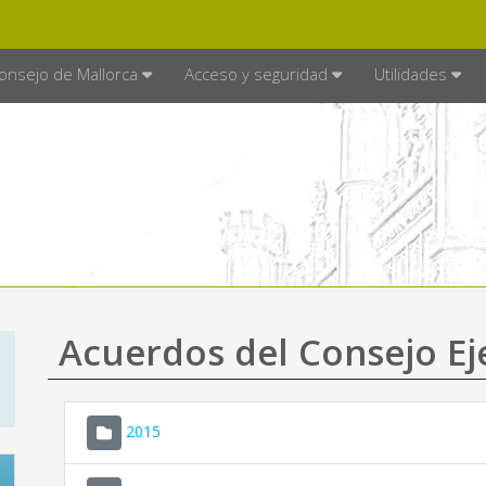
E MALLORCA
MALLORCA.ES
TRA
SEDE ELECTRÓNICA
onsejo de Mallorca
Acceso y seguridad
Utilidades
Acuerdos del Consejo Ej
2015