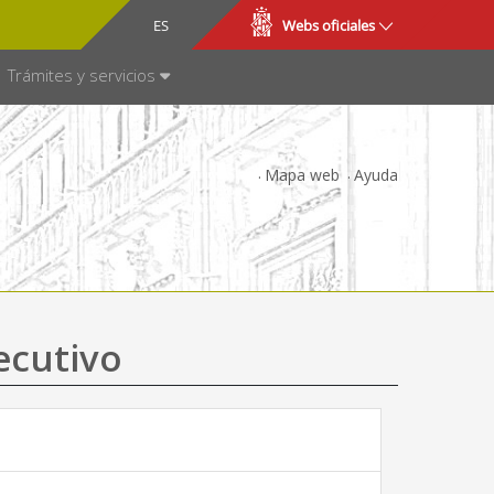
CA
ES
Webs oficiales
NSPARENCIA
Trámites y servicios
Mapa web
Ayuda
ecutivo