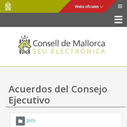
Consell
Saltar al contenido principal
Webs oficiales
de
Mallorca
La Sede
Consejo de Mallorca
Acceso y seguridad
Utilidades
Trámites y servicios
Acuerdos del Consejo
Mapa web
Ejecutivo
Ayuda
2015