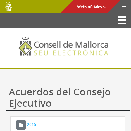
Consell
Saltar al contenido principal
Webs oficiales
de
Mallorca
La Sede
Consejo de Mallorca
Acceso y seguridad
Utilidades
Trámites y servicios
Acuerdos del Consejo
Mapa web
Ejecutivo
Ayuda
2015