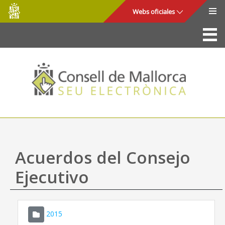
Consell
Saltar al contenido principal
Webs oficiales
de
Mallorca
La Sede
Consejo de Mallorca
Acceso y seguridad
Utilidades
Trámites y servicios
Acuerdos del Consejo
Mapa web
Ejecutivo
Ayuda
2015