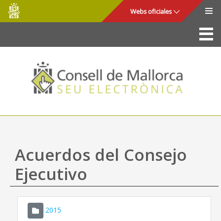
Consell
Saltar al contenido principal
Webs oficiales
de
Mallorca
La Sede
Consejo de Mallorca
Acceso y seguridad
Utilidades
Trámites y servicios
Acuerdos del Consejo
Mapa web
Ejecutivo
Ayuda
2015