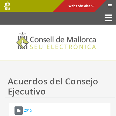
Consell
Saltar al contenido principal
Webs oficiales
de
Mallorca
La Sede
Consejo de Mallorca
Acceso y seguridad
Utilidades
Trámites y servicios
Acuerdos del Consejo
Mapa web
Ejecutivo
Ayuda
2015