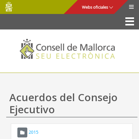
Consell
Saltar al contenido principal
Webs oficiales
de
Mallorca
La Sede
Consejo de Mallorca
Acceso y seguridad
Utilidades
Trámites y servicios
Acuerdos del Consejo
Mapa web
Ejecutivo
Ayuda
2015