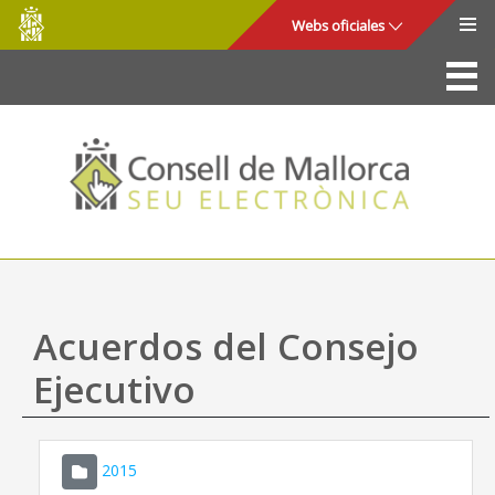
Consell
Saltar al contenido principal
Webs oficiales
de
Mallorca
La Sede
Consejo de Mallorca
Acceso y seguridad
Utilidades
Trámites y servicios
Acuerdos del Consejo
Mapa web
Ejecutivo
Ayuda
2015