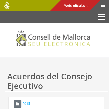
Consell
Saltar al contenido principal
Webs oficiales
de
Mallorca
La Sede
Consejo de Mallorca
Acceso y seguridad
Utilidades
Trámites y servicios
Acuerdos del Consejo
Mapa web
Ejecutivo
Ayuda
2015