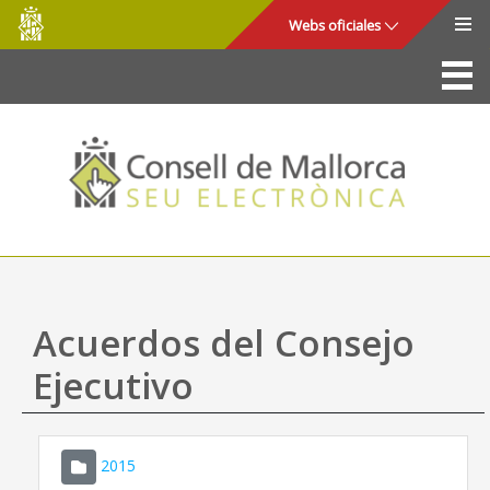
Consell
Saltar al contenido principal
Webs oficiales
de
Mallorca
La Sede
Consejo de Mallorca
Acceso y seguridad
Utilidades
Trámites y servicios
Acuerdos del Consejo
Mapa web
Ejecutivo
Ayuda
2015