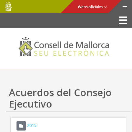
Consell
Saltar al contenido principal
Webs oficiales
de
Mallorca
La Sede
Consejo de Mallorca
Acceso y seguridad
Utilidades
Trámites y servicios
Acuerdos del Consejo
Mapa web
Ejecutivo
Ayuda
2015