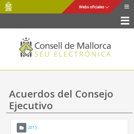
Consell
Saltar al contenido principal
Webs oficiales
de
Mallorca
La Sede
Consejo de Mallorca
Acceso y seguridad
Utilidades
Trámites y servicios
Acuerdos del Consejo
Mapa web
Ejecutivo
Ayuda
2015