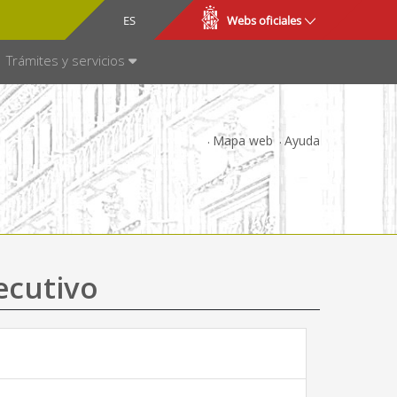
CA
ES
Webs oficiales
NSPARENCIA
Trámites y servicios
Mapa web
Ayuda
ecutivo