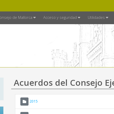
E MALLORCA
MALLORCA.ES
TRA
SEDE ELECTRÓNICA
onsejo de Mallorca
Acceso y seguridad
Utilidades
Acuerdos del Consejo Ej
2015