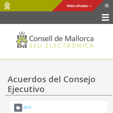
Consell
Saltar al contenido principal
Webs oficiales
de
Mallorca
La Sede
Consejo de Mallorca
Acceso y seguridad
Utilidades
Trámites y servicios
Acuerdos del Consejo
Mapa web
Ejecutivo
Ayuda
2015