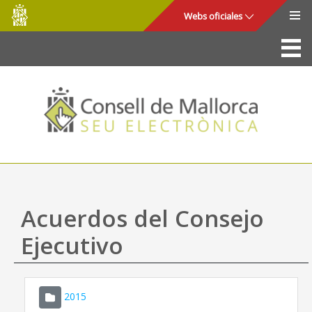
Consell
Saltar al contenido principal
Webs oficiales
de
Mallorca
La Sede
Consejo de Mallorca
Acceso y seguridad
Utilidades
Trámites y servicios
Acuerdos del Consejo
Mapa web
Ejecutivo
Ayuda
2015